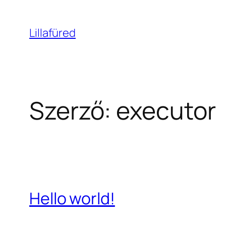
Ugrás
a
Lillafüred
tartalomhoz
Szerző:
executor
Hello world!