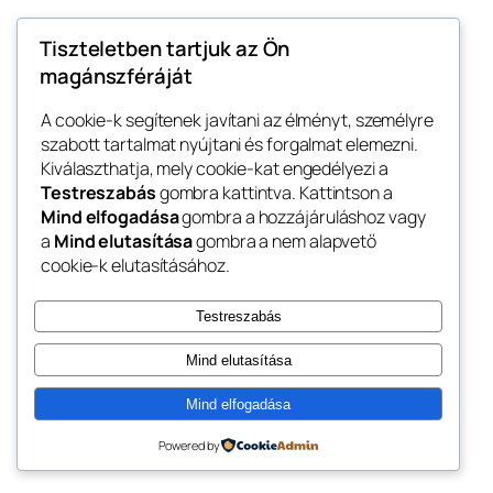
június 1, 2026
Tiszteletben tartjuk az Ön
magánszféráját
A cookie-k segítenek javítani az élményt, személyre
szabott tartalmat nyújtani és forgalmat elemezni.
Kiválaszthatja, mely cookie-kat engedélyezi a
Blog
Events
Testreszabás
gombra kattintva. Kattintson a
Lillafüred
About
Shop
Mind elfogadása
gombra a hozzájáruláshoz vagy
a
Mind elutasítása
gombra a nem alapvető
FAQs
Patterns
cookie-k elutasításához.
Authors
Themes
My WordPress Blog
Testreszabás
Mind elutasítása
Mind elfogadása
Twenty Twenty-Five
Designed with
WordPress
Powered by